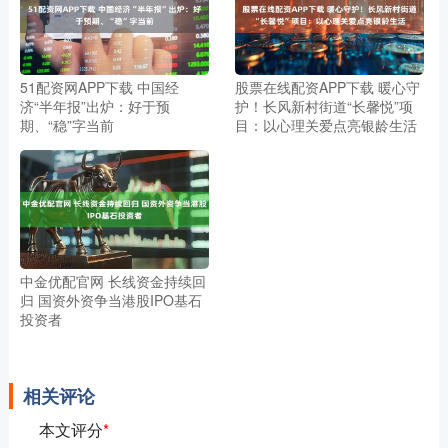
51配资网APP下载 中国经
股票在线配资APP下载 暖心守
济“半年报”出炉：好于预
护！长风新村街道“长馨悦”项
期、“稳”字当前
目：以心理关爱点亮银龄生活
中金优配官网 长线资金持续回
归 国资外资争当港股IPO基石
投资者
相关评论
本文评分
*