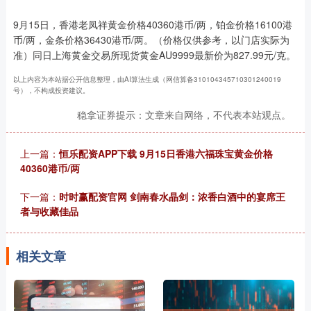
9月15日，香港老凤祥黄金价格40360港币/两，铂金价格16100港
币/两，金条价格36430港币/两。（价格仅供参考，以门店实际为
准）同日上海黄金交易所现货黄金AU9999最新价为827.99元/克。
以上内容为本站据公开信息整理，由AI算法生成（网信算备310104345710301240019
号），不构成投资建议。
稳拿证券提示：文章来自网络，不代表本站观点。
上一篇：
恒乐配资APP下载 9月15日香港六福珠宝黄金价格
40360港币/两
下一篇：
时时赢配资官网 剑南春水晶剑：浓香白酒中的宴席王
者与收藏佳品
相关文章