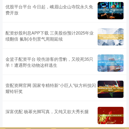
优股平台平台 今日起，峨眉山全山寺院永久免
费开放
配资炒股利息APP下载 三美股份预计2025年业
绩翻倍 氟制冷剂景气周期延续
金篮子配资平台 咬伤游客的雪豹，又咬死35只
羊！遭遇野生动物这样逃生
壹配资网官网 国家专精特新“小巨人”钛方科技闪
耀铃轩奖
深富优配 杨幂光脚写真，又纯又欲大秀长腿