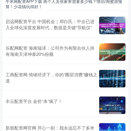
牛米网配资APP下载 两个人去张家界需要多少钱？情侣/闺蜜游预
算！少花钱玩得好！
启远网配资平台 中国机会｜邓白氏：中企已进
入全球化深度发展时代，数据是关键“导航仪”
乐配网配资 海南瑞泽：公司作为有限合伙人持
有海南天泽坤泰20%份额
工商配资网 情绪经济下，你的“圈层消费”赚钱之
道
丰云配资平台 金价“杀”疯了！
新股配资网官网 开心一刻：我永远忘不了多米