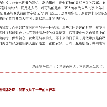
的轮换，总会出现春的温热、夏的炽烈，也会有秋的肃然与冬的寂寥。刘
并不意味着终结，而是进入另一种可能的起点。两人都在为自己的事业奋斗
“是否还能像从前那样亲密无间”的问题上，然而现实是，亲密并非必须以
在他们走向各自天空时，默默送上希望的灯火。
的背离，而是记忆在时间中的另一种呈现。那些共同走过的时光，被岁月
再以往那般黏合，也不意味着友情的灯就熄灭；它可能化作各自道路上的
续前行，保留初心，发出更纯净的光。愿未来的日子里，勇敢承担起自己
刘美含与张远在新的人生阶段里，都能安好、出彩，互相照亮，共同书写
稳拿证券提示：文章来自网络，不代表本站观点。
诺骨牌效应，我那次扶了一天的自行车