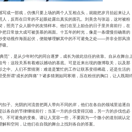
感写成一部戏，仿佛只要上场的两个人互相点头，就能把岁月抬起来让人
照人，反而在日常的不起眼处露出真实的面孔。刘美含与张远，这对被粉
契，照亮了众人眼中的友情样本。他们在至上励合的日子里并肩前行，在
中把日常放大成可被羡慕的画面。十五年的时光，像是一条缓慢但确凿的
妙变动视作海面起伏，便能够理解其中的不可避免之处——并非全部风浪
呼吸。
的典范”，是从少年时代的同台逐梦，成长为彼此信任的依靠。自从在舞台
信号：这段关系有着难以撼动的基底。可是近来出现的微博取关，以及那
影之中。人们不禁猜测：难道是繁忙的工作让联系变得稀疏，还是生活的
经受所谓“成长的阵痛”？诸多猜测如同寒潮，压在粉丝的胸口，让人既期
的扣子。光阴的河流曾把两人带向不同的岸，他们在各自的领域里追逐自
是以各自的节律继续前行；当某一方的步伐变得沉稳，另一方的步伐也必
的、不可避免的变奏。请让人宽容一些，不要因为一个微小的道别就认定
理解和空间，让他们在自我的舞台上找到各自的答案。