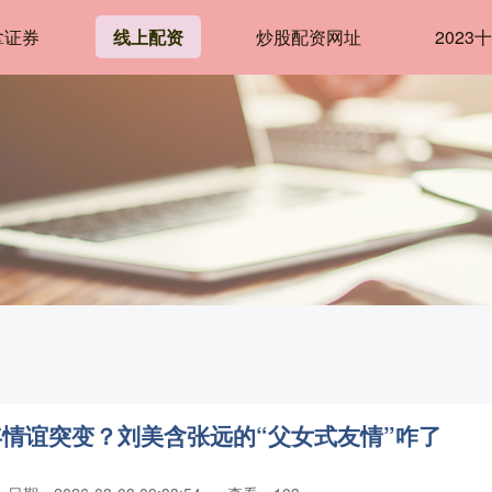
拿证券
线上配资
炒股配资网址
202
年情谊突变？刘美含张远的“父女式友情”咋了