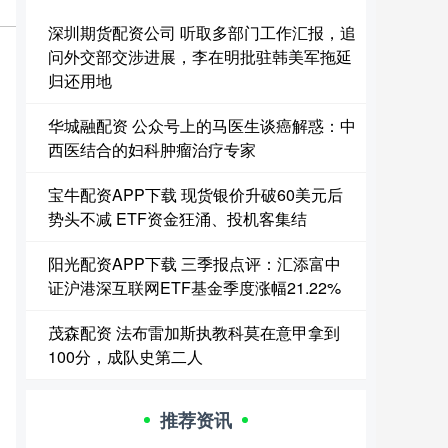
深圳期货配资公司 听取多部门工作汇报，追
问外交部交涉进展，李在明批驻韩美军拖延
归还用地
华城融配资 公众号上的马医生谈癌解惑：中
西医结合的妇科肿瘤治疗专家
宝牛配资APP下载 现货银价升破60美元后
势头不减 ETF资金狂涌、投机客集结
阳光配资APP下载 三季报点评：汇添富中
证沪港深互联网ETF基金季度涨幅21.22%
茂森配资 法布雷加斯执教科莫在意甲拿到
100分，成队史第二人
推荐资讯