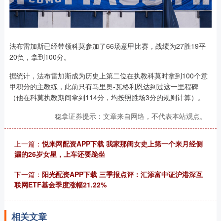
法布雷加斯已经带领科莫参加了66场意甲比赛，战绩为27胜19平
20负，拿到100分。
据统计，法布雷加斯成为历史上第二位在执教科莫时拿到100个意
甲积分的主教练，此前只有马里奥-瓦格利恩达到过这一里程碑
（他在科莫执教期间拿到114分，均按照胜场3分的规则计算）。
稳拿证券提示：文章来自网络，不代表本站观点。
上一篇：
悦来网配资APP下载 我家那闺女史上第一个来月经侧
漏的26岁女星，上车还要跪坐
下一篇：
阳光配资APP下载 三季报点评：汇添富中证沪港深互
联网ETF基金季度涨幅21.22%
相关文章