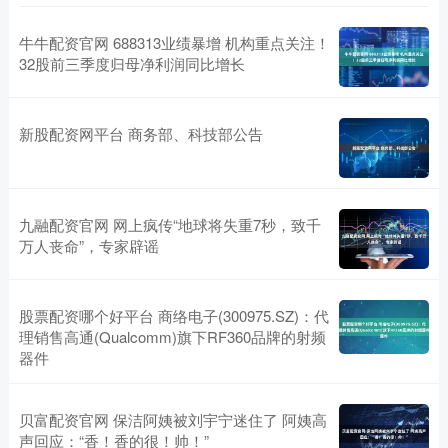
牛牛配资官网 688313业绩暴增 机构重点关注！
32股前三季度归母净利润同比增长
新股配资网平台 商务部、科技部公告
九融配资官网 网上疯传“地球将失重7秒，致千
万人丧命”，专家辟谣
股票配资哪个好平台 商络电子(300975.SZ)：代
理销售高通(Qualcomm)旗下RF360品牌的射频
器件
贝富配资官网 保洁阿姨被刘宇宁迷住了 阿姨高
声回应：“香！香的很！帅！”