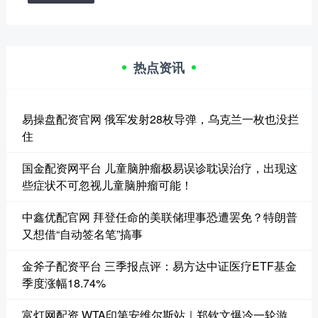
热点资讯
易操盘配资官网 俄军发射28枚导弹，乌克兰一枚也没拦
住
国金配资网平台 儿童脑肿瘤极易误诊耽误治疗，出现这
些症状不可忽视儿童脑肿瘤可能！
中鑫优配官网 拜登任命的美联储理事恐遭罢免？特朗普
又想借“自动签名笔”搞事
金斧子配资平台 三季报点评：易方达中证医疗ETF基金
季度涨幅18.74%
富灯网配资 WTA印第安维尔斯站｜郑钦文爆冷一轮游，