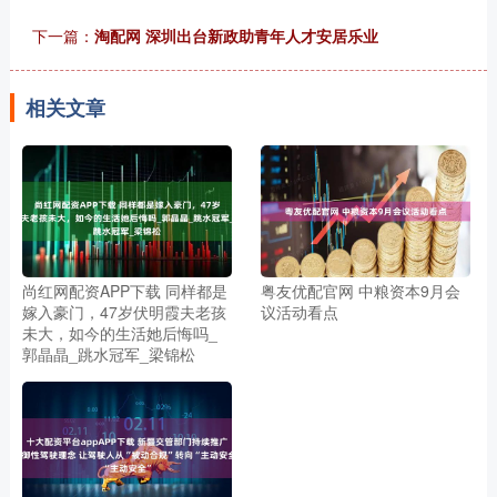
下一篇：
淘配网 深圳出台新政助青年人才安居乐业
相关文章
尚红网配资APP下载 同样都是
粤友优配官网 中粮资本9月会
嫁入豪门，47岁伏明霞夫老孩
议活动看点
未大，如今的生活她后悔吗_
郭晶晶_跳水冠军_梁锦松