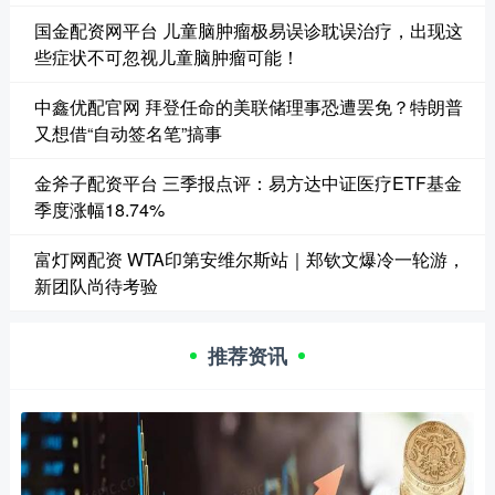
国金配资网平台 儿童脑肿瘤极易误诊耽误治疗，出现这
些症状不可忽视儿童脑肿瘤可能！
中鑫优配官网 拜登任命的美联储理事恐遭罢免？特朗普
又想借“自动签名笔”搞事
金斧子配资平台 三季报点评：易方达中证医疗ETF基金
季度涨幅18.74%
富灯网配资 WTA印第安维尔斯站｜郑钦文爆冷一轮游，
新团队尚待考验
推荐资讯