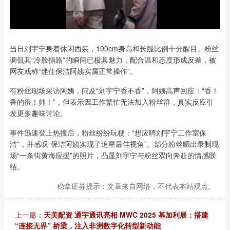
当日刘宇宁身着休闲西装，190cm身高和长腿比例十分醒目。粉丝
调侃其“冷脸指路”的瞬间已极具魅力，配合温和态度形成反差，被
网友戏称“迷住保洁阿姨实属正常操作”。
有粉丝现场采访阿姨，问及“刘宇宁香不香”，阿姨高声回应：“香！
香的很！帅！”，但表示因工作繁忙无法加入粉丝群，真实反应引
发更多趣味讨论。
事件迅速登上热搜后，粉丝纷纷玩梗：“想应聘刘宇宁工作室保
洁”，并感叹“保洁阿姨实现了追星最佳视角”。部分粉丝晒出录制现
场“一条街黄海应援”的照片，凸显刘宇宁与粉丝双向奔赴的情感联
结。
稳拿证券提示：文章来自网络，不代表本站观点。
上一篇：
天美配资 通宇通讯亮相 MWC 2025 基加利展：搭建
“连接无界” 桥梁，注入非洲数字化转型新动能