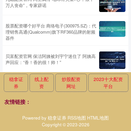
万人丧命”，专家辟谣
股票配资哪个好平台 商络电子(300975.SZ)：代
理销售高通(Qualcomm)旗下RF360品牌的射频
器件
贝富配资官网 保洁阿姨被刘宇宁迷住了 阿姨高
声回应：“香！香的很！帅！”
稳拿证
线上配
炒股配资
2023十大配资
券
资
网址
平台
友情链接：
Powered by
稳拿证券
RSS地图
HTML地图
Copyright
© 2023-2026