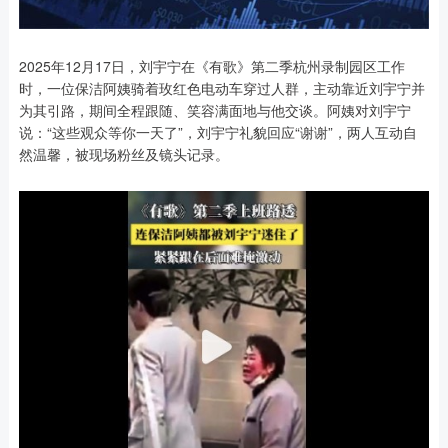
2025年12月17日，刘宇宁在《有歌》第二季杭州录制园区工作
时，一位保洁阿姨骑着玫红色电动车穿过人群，主动靠近刘宇宁并
为其引路，期间全程跟随、笑容满面地与他交谈。阿姨对刘宇宁
说：“这些观众等你一天了”，刘宇宁礼貌回应“谢谢”，两人互动自
然温馨，被现场粉丝及镜头记录。