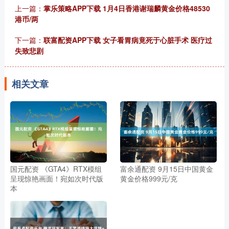
上一篇：
掌乐策略APP下载 1月4日香港谢瑞麟黄金价格48530
港币/两
下一篇：
联富配资APP下载 女子看胃病竟死于心脏手术 医疗过
失致悲剧
相关文章
国元配资 《GTA4》RTX模组
富余通配资 9月15日中国黄金
呈现惊艳画面！宛如次时代版
黄金价格999元/克
本