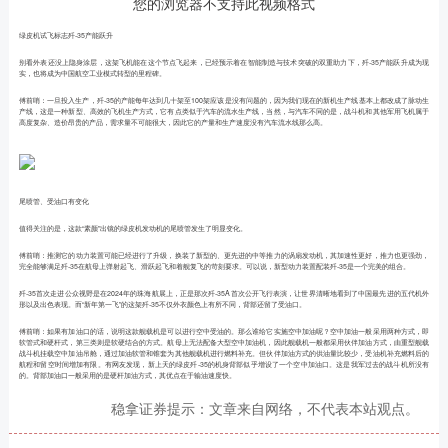
您的浏览器不支持此视频格式
绿皮机试飞标志歼-35产能跃升
别看外表还没上隐身涂层，这架飞机能在这个节点飞起来，已经预示着在智能制造与技术突破的双重助力下，歼-35产能跃升成为现
实，也将成为中国航空工业模式转型的里程碑。
傅前哨：一旦投入生产，歼-35的产能每年达到几十架至100架应该是没有问题的，因为我们现在的新机生产线基本上都改成了脉动生
产线，这是一种新型、高效的飞机生产方式，它有点类似于汽车的流水生产线，当然，与汽车不同的是，战斗机和其他军用飞机属于
高度复杂、造价昂贵的产品，需求量不可能很大，因此它的产量和生产速度没有汽车流水线那么高。
尾喷管、受油口有变化
值得关注的是，这款“素颜”出镜的绿皮机发动机的尾喷管发生了明显变化。
傅前哨：推测它的动力装置可能已经进行了升级，换装了新型的、更先进的中等推力的涡扇发动机，其加速性更好，推力也更强劲，
完全能够满足歼-35在航母上弹射起飞、滑跃起飞和着舰复飞的苛刻要求。可以说，新型动力装置配装歼-35是一个完美的组合。
歼-35首次走进公众视野是在2024年的珠海航展上，正是那次歼-35A首次公开飞行表演，让世界清晰地看到了中国最先进的五代机外
形以及出色表现。而“新年第一飞”的这架歼-35不仅外衣颜色上有所不同，背部还留了受油口。
傅前哨：如果有加油口的话，说明这款舰载机是可以进行空中受油的。那么谁给它实施空中加油呢？空中加油一般采用两种方式，即
软管式和硬杆式，第三类则是软硬结合的方式。航母上无法配备大型空中加油机，因此舰载机一般都采用伙伴加油方式，由重型舰载
战斗机挂载空中加油吊舱，通过加油软管和锥套为其他舰载机进行燃料补充。但伙伴加油方式的供油量比较少，受油机补充燃料后的
航程和留空时间增加有限。有网友发现，新上天的绿皮歼-35的机身背部似乎增设了一个空中加油口。这是我军过去的战斗机所没有
的。背部加油口一般采用的是硬杆加油方式，其优点在于输油速度快。
稳拿证券提示：文章来自网络，不代表本站观点。