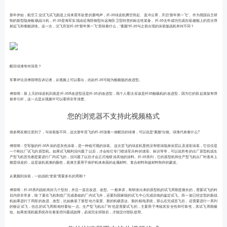
新年伊始，航空工业沈飞试飞跑道上传来震耳欲聋的轰鸣声，歼-35绿皮机腾空而起、直冲云霄，开启“新年第一飞”。作为我国自主研
制的新型隐身舰载战斗机，歼-35是海军实现由近海防御型向远海防卫型转变的标志性装备。歼-35去年成功完成在福建舰上的首次弹
射起飞和着舰训练。这一次，沈飞官宣歼-35“新年第一飞”意味着什么，“素颜”歼-35与之前出现的涂装版战机有何不同？
醒目绿漆有何深意？
军事评论员傅前哨告诉记者，从视频上可以看出，此款歼-35可能为舰载版的改进型。
傅前哨：新上天的绿皮机到底是歼-35A改进型还是歼-35的改进型，我个人看法应该是歼35舰载机的改进型，因为它的前起落架有弹
射牵引杆，这一点是从视频中可以看得非常清楚。
您的浏览器不支持此视频格式
很多网友都注意到了，与涂装版不同，这次新年首飞的歼-35顶着一身醒目的绿漆，可以说是“素颜”出镜。绿漆代表着什么?
傅前哨：空军版的歼-35A涂的是灰色涂装，是一种低可视的涂装。这次首飞的绿皮机显然没有喷涂隐身涂层以及迷彩涂装，它仅仅是
一个刚出厂试飞的原型机。如果试飞顺利没问题了以后，才会给它专门喷涂军兵种的迷彩、标识等等，可以说所有的出厂原型机或生
产型飞机首先都是要进行厂内试飞的，没问题了以后才会正式地喷涂其他的涂料。歼-35系列，它的原型机和生产型飞机出厂时基本上
都是绿皮的，这是该机底漆的颜色，底漆主要用于保护机体表面的金属材料、复合材料和超材料制作的蒙皮。
从素颜到涂装，一款战机“变装”需要多长的周期？
傅前哨：歼-35系列战机有好几个型别，并且一直在改进、改型。一般来讲，刚研发出来的原型机的试飞周期是最长的，需要试飞的科
目内容非常多，除了要在飞机制造厂完成基础的厂内试飞外，还要到国家级的试飞中心完成后续的鉴定试飞。而一架已经定型的新战
机如果进行了局部的改进、改型，比如换装了新型动力装置、新的机载雷达、新的航电系统，那么在完成首飞后，还需要进行一系列
的验证试飞，但总的试飞周期相对要短一点。生产型飞机出厂时也是需要试飞的，主要用于考核其安全性和可靠性，其试飞周期最
短。如果发现机载系统存在着某些问题或故障，必须完全排除后，才能交付部队使用。