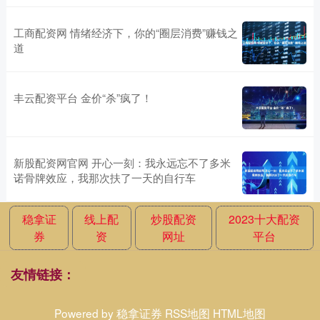
工商配资网 情绪经济下，你的“圈层消费”赚钱之
道
丰云配资平台 金价“杀”疯了！
新股配资网官网 开心一刻：我永远忘不了多米
诺骨牌效应，我那次扶了一天的自行车
稳拿证
线上配
炒股配资
2023十大配资
券
资
网址
平台
友情链接：
Powered by
稳拿证券
RSS地图
HTML地图