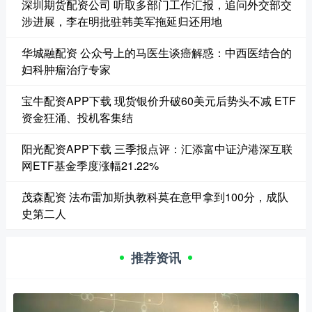
深圳期货配资公司 听取多部门工作汇报，追问外交部交
涉进展，李在明批驻韩美军拖延归还用地
华城融配资 公众号上的马医生谈癌解惑：中西医结合的
妇科肿瘤治疗专家
宝牛配资APP下载 现货银价升破60美元后势头不减 ETF
资金狂涌、投机客集结
阳光配资APP下载 三季报点评：汇添富中证沪港深互联
网ETF基金季度涨幅21.22%
茂森配资 法布雷加斯执教科莫在意甲拿到100分，成队
史第二人
推荐资讯