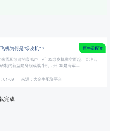
试飞机为何是“绿皮机”？
巨牛盈配资
来震耳欲聋的轰鸣声，歼-35绿皮机腾空而起、直冲云
制的新型隐身舰载战斗机，歼-35是海军....
01-09
来源：大金牛配资平台
载完成