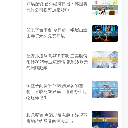
好易配资 首尔经济日报：韩国将
允许公司投资加密货币
优股平台平台 今日起，峨眉山全
山寺院永久免费开放
配资炒股利息APP下载 三美股份
预计2025年业绩翻倍 氟制冷剂景
气周期延续
金篮子配资平台 咬伤游客的雪
豹，又咬死35只羊！遭遇野生动
物这样逃生
和讯配资 白酒老餮私藏！好喝不
贵的传统酿造白酒大盘点