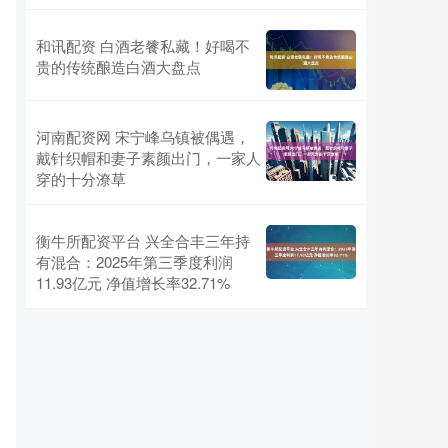
和讯配资 白酒老餮私藏！好喝不
贵的传统酿造白酒大盘点
河南配资网 宋宁峰乌镇被偶遇，
戴针织帽和妻子素颜出门，一家人
穿的十分潦草
衡牛所配资平台 兴全合丰三年持
有混合：2025年第三季度利润
11.93亿元 净值增长率32.71%