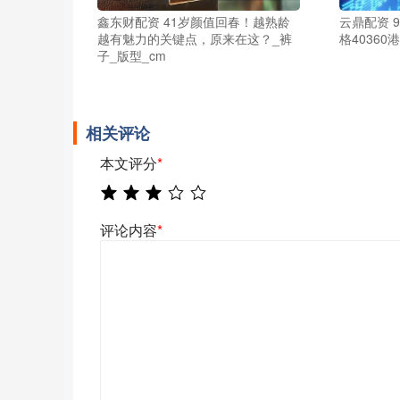
鑫东财配资 41岁颜值回春！越熟龄
云鼎配资 
越有魅力的关键点，原来在这？_裤
格40360
子_版型_cm
相关评论
本文评分
*
评论内容
*