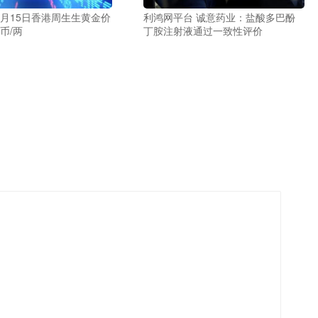
9月15日香港周生生黄金价
利鸿网平台 诚意药业：盐酸多巴酚
港币/两
丁胺注射液通过一致性评价