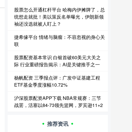
股票怎么开通杠杆平台 哈梅内伊摊牌了，总
统想走就批！美以策反名单曝光，伊朗新领
袖还没选就被人盯上？
捷希缘平台 情绪与脑瘤：不容忽视的身心关
联
股票配资基本常识 白银首破60美元大关之
际 行业重磅报告揭示：AI是关键推手之一
杨帆配资 三季报点评：广发中证基建工程
ETF基金季度涨幅10.72%
沪深股票配资APP下载 NBA常规赛：三节
战罢，活塞以84-73领先篮网，罗宾逊11+2
推荐资讯