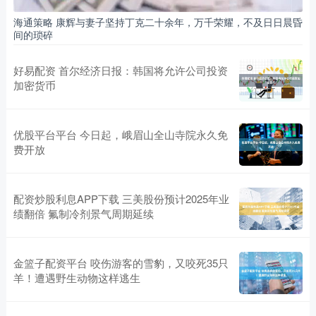
海通策略 康辉与妻子坚持丁克二十余年，万千荣耀，不及日日晨昏
间的琐碎
好易配资 首尔经济日报：韩国将允许公司投资
加密货币
优股平台平台 今日起，峨眉山全山寺院永久免
费开放
配资炒股利息APP下载 三美股份预计2025年业
绩翻倍 氟制冷剂景气周期延续
金篮子配资平台 咬伤游客的雪豹，又咬死35只
羊！遭遇野生动物这样逃生