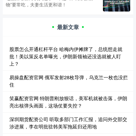
物”要常吃，夫妻生活更和谐！
最新文章
股票怎么开通杠杆平台 哈梅内伊摊牌了，总统想走就
批！美以策反名单曝光，伊朗新领袖还没选就被人盯
上？
易操盘配资官网 俄军发射28枚导弹，乌克兰一枚也没拦
住
笑赢配资官网 特朗普刚放狠话，美军机就被击落，伊朗
亮出核弹头画面，这场仗要失控？
深圳期货配资公司 听取多部门工作汇报，追问外交部交
涉进展，李在明批驻韩美军拖延归还用地