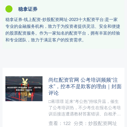
稳拿证券
稳拿证券-线上配资-炒股配资网址-2023十大配资平台:是一家
专业的金融服务机构，致力于为投资者提供灵活、安全和便捷
的股票配资服务。作为一家知名的配资平台，拥有丰富的经验
和专业团队，致力于满足客户的投资需求。
尚红配资官网 公考培训频频“注
水”，控本不是欺客的理由｜封面
评论
□蒋璟璟 近来“考公热”持续升温，催生
了公考培训热，不少考生在报名公考培
训后接连遭遇教材答案错误、自相矛
盾、录播课内容陈旧、退费难等糟心
查看：
122
分类：
炒股配资网址
事。不少培训机构被投诉课....