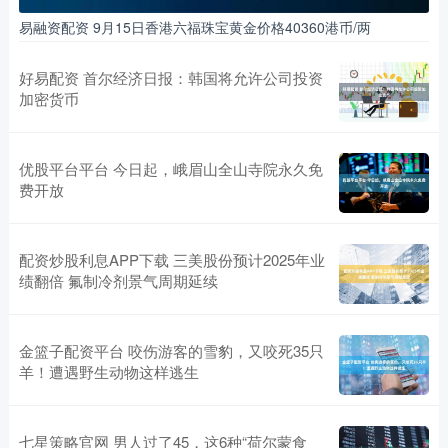
易融资配资 9月15日香港六福珠宝黄金价格40360港币/两
好易配资 首尔经济日报：韩国将允许公司投资
加密货币
优股平台平台 今日起，峨眉山全山寺院永久免
费开放
配资炒股利息APP下载 三美股份预计2025年业
绩翻倍 氟制冷剂景气周期延续
金篮子配资平台 咬伤游客的雪豹，又咬死35只
羊！遭遇野生动物这样逃生
七星策略官网 男人过了45，这6种“荷尔蒙食