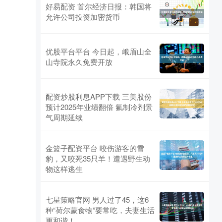
好易配资 首尔经济日报：韩国将
允许公司投资加密货币
优股平台平台 今日起，峨眉山全
山寺院永久免费开放
配资炒股利息APP下载 三美股份
预计2025年业绩翻倍 氟制冷剂景
气周期延续
金篮子配资平台 咬伤游客的雪
豹，又咬死35只羊！遭遇野生动
物这样逃生
七星策略官网 男人过了45，这6
种“荷尔蒙食物”要常吃，夫妻生活
更和谐！