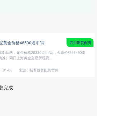
黄金价格48530港币/两
四川期货配资
港币/两，铂金价格25330港币/两，金条价格43490港
准）同日上海黄金交易所现货....
01-08
来源：括普投资配资官网
载完成