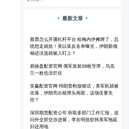
最新文章
股票怎么开通杠杆平台 哈梅内伊摊牌了，总
统想走就批！美以策反名单曝光，伊朗新领
袖还没选就被人盯上？
易操盘配资官网 俄军发射28枚导弹，乌克
兰一枚也没拦住
笑赢配资官网 特朗普刚放狠话，美军机就被
击落，伊朗亮出核弹头画面，这场仗要失
控？
深圳期货配资公司 听取多部门工作汇报，追
问外交部交涉进展，李在明批驻韩美军拖延
归还用地