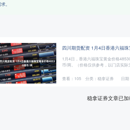
需求。
四川期货配资 1月4日香港六福珠宝
1月4日，香港六福珠宝黄金价格48530
币/两。（价格仅供参考，以门店实际为
查看：
105
分类：
稳拿证券
日期：
稳拿证券文章已加