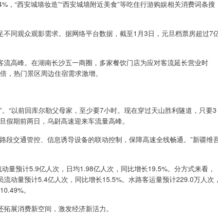
4%，“西安城墙妆造”“西安城墙附近美食”等吃住行游购娱相关消费词条搜
足不同观众观影需求。据网络平台数据，截至1月3日，元旦档票房超过7
客流高峰。在湖南长沙五一商圈，多家餐饮门店为应对客流延长营业时
6倍，热门景区周边住宿需求激增。
”。“以前回库尔勒父母家，至少要7小时。现在穿过天山胜利隧道，只要3
元旦假期前两日，乌尉高速迎来车流量高峰。
全路段交通管控、信息诱导设备的联动控制，保障高速全线畅通。”新疆维
量预计5.9亿人次，日均1.98亿人次，同比增长19.5%。分方式来看，
员流动量预计5.4亿人次，同比增长15.5%。水路客运量预计229.0万人次
0.49%。
还拓展消费新空间，激发经济新活力。