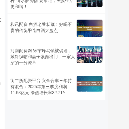
种“荷尔蒙食物”要常吃，夫妻生活
更和谐！
亿
和讯配资 白酒老餮私藏！好喝不
贵的传统酿造白酒大盘点
河南配资网 宋宁峰乌镇被偶遇，
戴针织帽和妻子素颜出门，一家人
穿的十分潦草
衡牛所配资平台 兴全合丰三年持
吾
有混合：2025年第三季度利润
11.93亿元 净值增长率32.71%
，