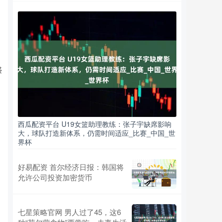
盛
西瓜配资平台 U19女篮助理教练：张子宇缺席影响
大，球队打造新体系，仍需时间适应_比赛_中国_世
界杯
好易配资 首尔经济日报：韩国将
允许公司投资加密货币
七星策略官网 男人过了45，这6