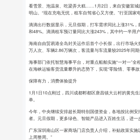
看雪景、泡温泉、吃梁弄大糕……1月2日，来自安徽宣
明山。“现在充电无忧，租车自驾省心又方便。”行至国家
滴滴出行数据显示，元旦假期，打车需求同比上涨31%，
和48%。滴滴租车预订量同比大涨243%，其中约一半用
海南自由贸易港全岛封关运作后首个小长假，出行市场火热
万人次、车辆2.86万辆次，客流量与车流量较2025年同期分
海事部门依托智慧海事平台，对重点船舶实施“一对一”全
在海峡运输客货流量攀升的态势下，实现“零险情、零事故
保障有力，消费体验提升
1月1日10点刚过，四川成都郫都区唐昌镇大云村的黄先
单。
今年，中央继续安排超长期特别国债资金，各地按比例安
者。元旦假期，更多绿色、智能产品进入百姓生活，进一
广东深圳南山区一家商场门店负责人介绍，补贴政策实施
上周整周。”