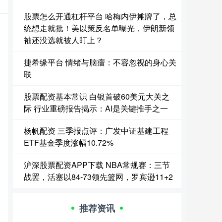
股票怎么开通杠杆平台 哈梅内伊摊牌了，总
统想走就批！美以策反名单曝光，伊朗新领
袖还没选就被人盯上？
捷希缘平台 情绪与脑瘤：不容忽视的身心关
联
股票配资基本常识 白银首破60美元大关之
际 行业重磅报告揭示：AI是关键推手之一
杨帆配资 三季报点评：广发中证基建工程
ETF基金季度涨幅10.72%
沪深股票配资APP下载 NBA常规赛：三节
战罢，活塞以84-73领先篮网，罗宾逊11+2
推荐资讯