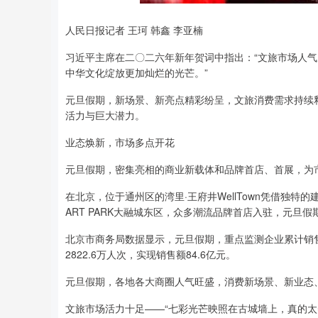
人民日报记者 王珂 韩鑫 李亚楠
习近平主席在二〇二六年新年贺词中指出：“文旅市场人气火
中华文化绽放更加灿烂的光芒。”
元旦假期，新场景、新亮点精彩纷呈，文旅消费需求持续
活力与巨大潜力。
业态焕新，市场多点开花
元旦假期，密集亮相的商业新载体和品牌首店、首展，为
在北京，位于通州区的湾里·王府井WellTown凭借独特
ART PARK大融城东区，众多潮流品牌首店入驻，元旦假
北京市商务局数据显示，元旦假期，重点监测企业累计销售额
2822.6万人次，实现销售额84.6亿元。
元旦假期，各地各大商圈人气旺盛，消费新场景、新业态
文旅市场活力十足——“七彩光芒映照在古城墙上，真的太