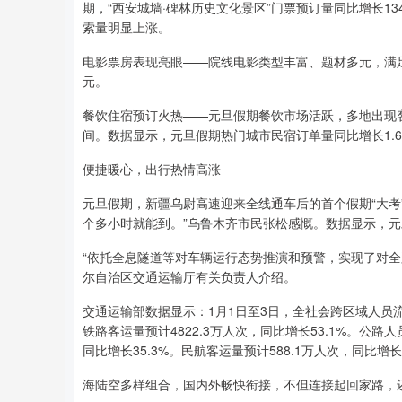
期，“西安城墙·碑林历史文化景区”门票预订量同比增长13
索量明显上涨。
电影票房表现亮眼——院线电影类型丰富、题材多元，满
元。
餐饮住宿预订火热——元旦假期餐饮市场活跃，多地出现
间。数据显示，元旦假期热门城市民宿订单量同比增长1.
便捷暖心，出行热情高涨
元旦假期，新疆乌尉高速迎来全线通车后的首个假期“大考
个多小时就能到。”乌鲁木齐市民张松感慨。数据显示，
“依托全息隧道等对车辆运行态势推演和预警，实现了对
尔自治区交通运输厅有关负责人介绍。
交通运输部数据显示：1月1日至3日，全社会跨区域人员流动
铁路客运量预计4822.3万人次，同比增长53.1%。公路人
同比增长35.3%。民航客运量预计588.1万人次，同比增长1
海陆空多样组合，国内外畅快衔接，不但连接起回家路，