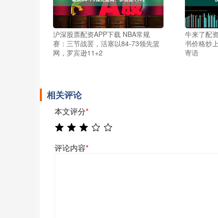
沪深股票配资APP下载 NBA常规
牛来了配资
赛：三节战罢，活塞以84-73领先篮
书价格炒上
网，罗宾逊11+2
寄语
相关评论
本文评分
*
评论内容
*