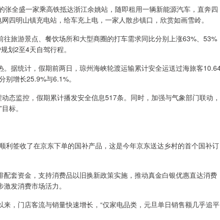
城的张全盛一家乘高铁抵达浙江余姚站，随即租用一辆新能源汽车，直奔四
电网四明山镇充电站，给车充上电，一家人散步镇口，欣赏如画雪岭。
前往旅游景点、餐饮场所和大型商圈的打车需求同比分别上涨63%、53%
户规划2至4天自驾行程。
。据统计，假期前两日，琼州海峡轮渡运输累计安全运送过海旅客10.6
别增长25.9%与6.1%。
程动态监控，假期累计播发安全信息517条。同时，加强与气象部门联动，
”目标。
生顺利签收了在京东下单的国补产品，这是今年京东送达乡村的首个国补订
排配套资金，支持消费品以旧换新政策实施，推动真金白银优惠直达消费
步激发消费市场活力。
以来，门店客流与销量快速增长，“仅家电品类，元旦单日销售额几乎追平