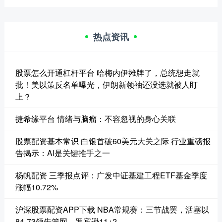
热点资讯
股票怎么开通杠杆平台 哈梅内伊摊牌了，总统想走就
批！美以策反名单曝光，伊朗新领袖还没选就被人盯
上？
捷希缘平台 情绪与脑瘤：不容忽视的身心关联
股票配资基本常识 白银首破60美元大关之际 行业重磅报
告揭示：AI是关键推手之一
杨帆配资 三季报点评：广发中证基建工程ETF基金季度
涨幅10.72%
沪深股票配资APP下载 NBA常规赛：三节战罢，活塞以
84-73领先篮网，罗宾逊11+2