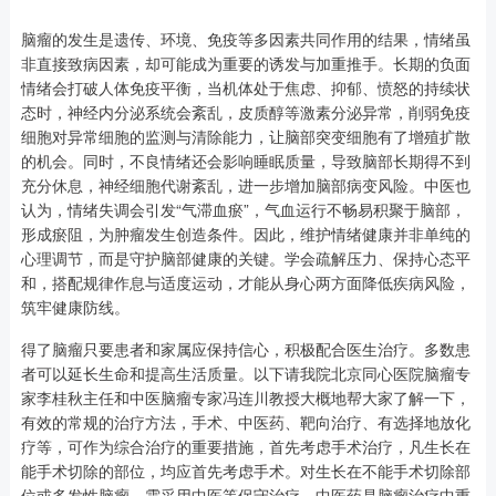
脑瘤的发生是遗传、环境、免疫等多因素共同作用的结果，情绪虽
非直接致病因素，却可能成为重要的诱发与加重推手。长期的负面
情绪会打破人体免疫平衡，当机体处于焦虑、抑郁、愤怒的持续状
态时，神经内分泌系统会紊乱，皮质醇等激素分泌异常，削弱免疫
细胞对异常细胞的监测与清除能力，让脑部突变细胞有了增殖扩散
的机会。同时，不良情绪还会影响睡眠质量，导致脑部长期得不到
充分休息，神经细胞代谢紊乱，进一步增加脑部病变风险。中医也
认为，情绪失调会引发“气滞血瘀”，气血运行不畅易积聚于脑部，
形成瘀阻，为肿瘤发生创造条件。因此，维护情绪健康并非单纯的
心理调节，而是守护脑部健康的关键。学会疏解压力、保持心态平
和，搭配规律作息与适度运动，才能从身心两方面降低疾病风险，
筑牢健康防线。
得了脑瘤只要患者和家属应保持信心，积极配合医生治疗。多数患
者可以延长生命和提高生活质量。以下请我院北京同心医院脑瘤专
家李桂秋主任和中医脑瘤专家冯连川教授大概地帮大家了解一下，
有效的常规的治疗方法，手术、中医药、靶向治疗、有选择地放化
疗等，可作为综合治疗的重要措施，首先考虑手术治疗，凡生长在
能手术切除的部位，均应首先考虑手术。对生长在不能手术切除部
位或多发性脑瘤，需采用中医等保守治疗。中医药是脑瘤治疗中重