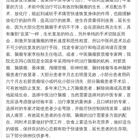
要的方法，术前中医治疗可以有效控制脑瘤的生长，术后配合手
术、放化疗，能起到减轻手术痛苦快速恢复身体的作用，也能缓解
放化疗的副作用，提高治疗的效果。使生存质量得到改善，延长生
命。因为大部分恶性脑瘤手术切不干净，会在原病灶再次生长，具
有像割“韭菜”一样，生长复发的特点，另外单纯的手术切除反而
会，刺激并加速脑瘤的增长速度和恶性程度。所以中医药是术后必
不可少的抗复发的治疗手段。找老专家治疗和电话咨询请百度搜
索。脑瘤专家李桂秋主任电话。或者；中医脑瘤胶质瘤专家网；我
院北京同心医院是全国多年采用纯中药治疗脑瘤的机构 , 对胶质
瘤、脑膜瘤、垂体瘤、颅咽管瘤、听神经瘤、脑转移瘤等各种脑肿
瘤患者疗效显著，大部分患者半月左右明显见效 , 小部分患者用药
六个月左右胶质瘤缩小或钙化小部分消失 . 部分脑瘤患者手术后，
可有效地防止复发。多年来已为上万脑瘤患者，解除病痛或高质量
地延续生命。选择中医治疗脑瘤，当然需要选择对的中医专家，首
先应该考虑接诊经验丰富，治疗康复的案例多，且口碑好的专家，
选择对的专家才能使患者少走弯路，并能尽快控制病情发展，减轻
病人痛苦，有效延长患者的生存期。脑瘤的治疗需要多方面的配
合。同时术后要做好护理工作，饮食上要适当补充营养，做好适当
的锻炼，保持良好的心态都有助于快速恢复，延长患者的生存期。
以下部分病例仅供参考。