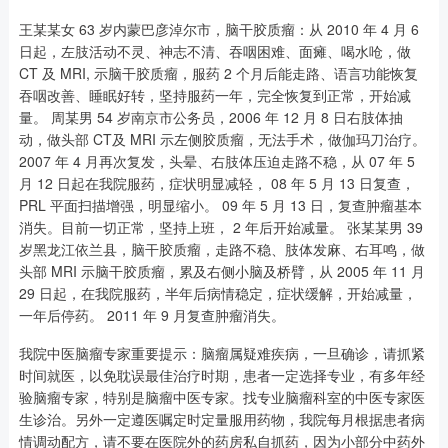
王某某女 63 岁内蒙巴彦淖尔市，脑干胶质瘤：从 2010 年 4 月 6
日起，左肢活动不灵、神志不清、吞咽困难、面瘫、喝水呛，做
CT 及 MRI, 示脑干胶质瘤，服药 2 个月后能走路、语言功能恢复
吞咽改善、睡眠好转，坚持服药一年，完全恢复到正常，开始减
量。 周某男 54 岁南京市公务员，2006 年 12 月 8 日右肢体抽
动，做头部 CT及 MRI 示左侧胶质瘤，无法手术，做伽玛刀治疗。
2007 年 4 月再次复发，头晕、右肢体压迫走路不稳，从 07 年 5
月 12 日起在我院服药，症状明显减轻， 08 年 5 月 13 日复查，
PRL 平面扫描增强，明显缩小。 09 年 5 月 13 日，复查肿瘤基本
消失。目前一切正常，坚持上班， 2 年后开始减量。 张某某男 39
岁黑龙江依兰县，脑干胶质瘤，走路不稳、肢体发麻、右耳鸣，做
头部 MRI 示脑干胶质瘤，累及右侧小脑及桥臂，从 2005 年 11 月
29 日起，在我院服药，半年后病情稳定，症状缓解，开始减量，
一年后停药。 2011 年 9 月复查肿瘤消失。
我院中医脑瘤专家重要提示：脑瘤属疑难疾病，一旦确诊，请抓紧
时间就医，以免耽误最佳治疗时期，患者一定选择专业，有多年经
验脑瘤专家，特别是脑瘤中医专家。找专业脑瘤科室的中医专家医
生诊治。另外一定遵医嘱定时定量服用药物，我院每月根据患者病
情调动配方，请不要在医院外的药房私自抓药，因为小部分中药外