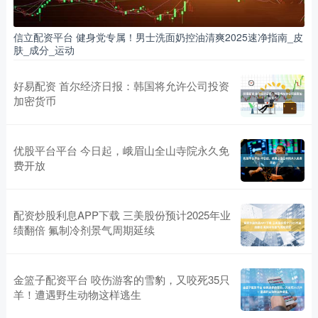
信立配资平台 健身党专属！男士洗面奶控油清爽2025速净指南_皮
肤_成分_运动
好易配资 首尔经济日报：韩国将允许公司投资
加密货币
优股平台平台 今日起，峨眉山全山寺院永久免
费开放
配资炒股利息APP下载 三美股份预计2025年业
绩翻倍 氟制冷剂景气周期延续
金篮子配资平台 咬伤游客的雪豹，又咬死35只
羊！遭遇野生动物这样逃生