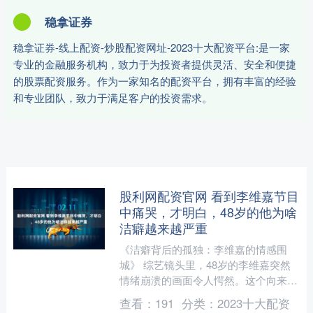
稳拿证券
稳拿证券-线上配资-炒股配资网址-2023十大配资平台:是一家
专业的金融服务机构，致力于为投资者提供灵活、安全和便捷
的股票配资服务。作为一家知名的配资平台，拥有丰富的经验
和专业团队，致力于满足客户的投资需求。
股利网配资官网 看到李维嘉节目
中痛哭，才明白，48岁的他为啥
洁癖越来越严重
《洁癖背后的孤独：李维嘉的情感围
城》 综艺镜头里，48岁的李维嘉突然
情绪崩溃的画面令人愕然。这个向来以
阳光形象示人的主持人，在镁光灯下数
查看：
191
分类：
2023十大配资
次哽咽，湿润的眼眶中倒映....