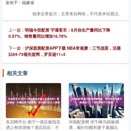
发布于：福建省
稳拿证券提示：文章来自网络，不代表本站观点。
上一篇：
明福今投配资 宇通客车：8月份生产量同比下降
0.57%、销售量同比增加16.78%
下一篇：
沪深股票配资APP下载 NBA常规赛：三节战罢，活塞
以84-73领先篮网，罗宾逊11+2
相关文章
东启网平台 南宁一酒店被指花
河南配资网 宋宁峰乌镇被偶
洒上有排泄物？酒店回应：不
遇，戴针织帽和妻子素颜出