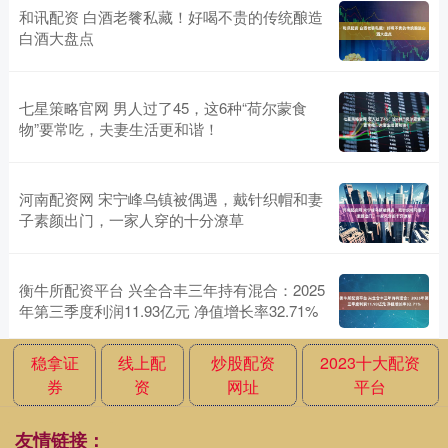
和讯配资 白酒老餮私藏！好喝不贵的传统酿造
白酒大盘点
七星策略官网 男人过了45，这6种“荷尔蒙食
物”要常吃，夫妻生活更和谐！
河南配资网 宋宁峰乌镇被偶遇，戴针织帽和妻
子素颜出门，一家人穿的十分潦草
衡牛所配资平台 兴全合丰三年持有混合：2025
年第三季度利润11.93亿元 净值增长率32.71%
稳拿证
线上配
炒股配资
2023十大配资
券
资
网址
平台
友情链接：