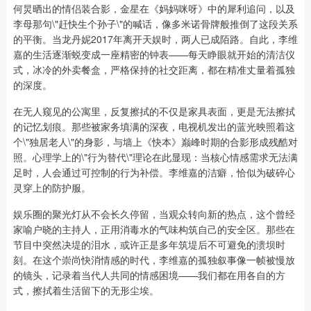
何炅晒出的情侣装合影，金星在《妈妈咪呀》中的犀利追问，以及
李母那句\"赶快生个孙子\"的喊话，像多米诺骨牌般推倒了这段关系
的平衡。当龙丹妮2017年离开天娱时，两人已成陌路。自此，李维
嘉的生活逐渐蜕变成一座精密的钟表——每天睁眼就开始的清洁仪
式，冰冷的外卖餐盒，严格保持的社交距离，都在精准丈量着孤独
的深度。
在无人窥见的公寓里，反复擦拭的不仅是家具表面，更是无法擦拭
的记忆划痕。那些被家务填满的深夜，电视机发出的蓝光映照着这
个\"独居老人\"的身影，与墙上《快本》巅峰时期的合影形成残酷对
照。心理学上的\"行为替代\"理论在此显现：当核心情感需求无法满
足时，人会通过可控制的行为补偿。李维嘉的洁癖，恰似为破碎心
灵穿上的防护服。
娱乐圈的聚光灯从不会长久停留，当观众转向新的热点，这个曾经
家喻户晓的主持人，正用消毒水的气味构筑自己的安全区。那些在
节目中突然决堤的泪水，或许正是多年筑堤后不可避免的溃坝时
刻。在这个崇尚快消情感的时代，李维嘉的孤独叙事像一帧被慢放
的镜头，记录着当代人共同的情感困境——我们都在用各自的方
式，擦拭着生活留下的无形尘埃。