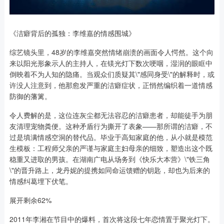
《洁癖背后的孤独：李维嘉的情感围城》
综艺镜头里，48岁的李维嘉突然情绪崩溃的画面令人愕然。这个向
来以阳光形象示人的主持人，在镁光灯下数次哽咽，湿润的眼眶中
倒映着不为人知的隐痛。当观众们质疑其\"感同身受\"的解释时，或
许没人注意到，他那愈发严重的洁癖症状，正悄然编织着一道情感
防御的藩篱。
令人费解的是，这位连灰尘都无法容忍的洁癖患者，却能徒手为朋
友清理宠物粪便。这种矛盾行为撕开了表象——那所谓的洁癖，不
过是填满情感空洞的替代品。毕业于高知家庭的他，从小就是模范
生模板：工程师父亲的严谨与家庭主妇母亲的细致，塑造出这个既
稳重又进取的男孩。在湖南广电从场务到《快乐大本营》\"铁三角
\"的晋升路上，龙丹妮的提携如同命运馈赠的钥匙，却也为后来的
情感纠葛埋下伏笔。
展开剩余62%
2011年李湘在节目中的爆料，首次将这段七年恋情置于聚光灯下。