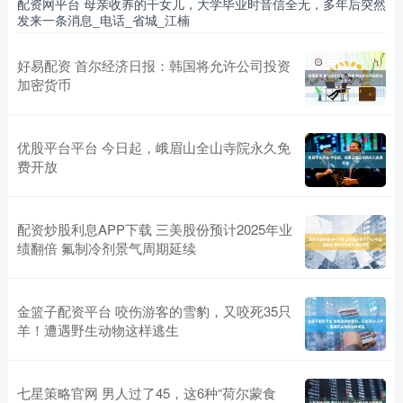
配资网平台 母亲收养的干女儿，大学毕业时音信全无，多年后突然
发来一条消息_电话_省城_江楠
好易配资 首尔经济日报：韩国将允许公司投资
加密货币
优股平台平台 今日起，峨眉山全山寺院永久免
费开放
配资炒股利息APP下载 三美股份预计2025年业
绩翻倍 氟制冷剂景气周期延续
金篮子配资平台 咬伤游客的雪豹，又咬死35只
羊！遭遇野生动物这样逃生
七星策略官网 男人过了45，这6种“荷尔蒙食